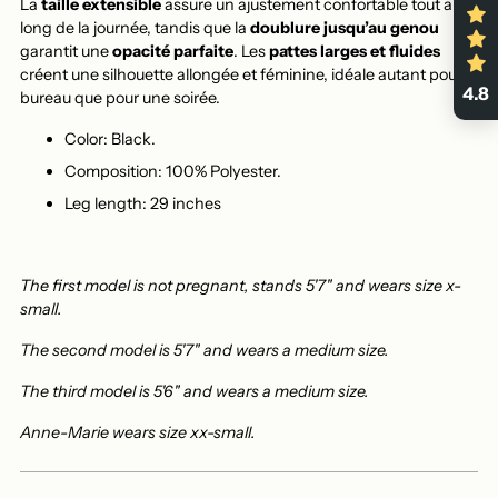
La
taille extensible
assure un ajustement confortable tout au
long de la journée, tandis que la
doublure jusqu’au genou
garantit une
opacité parfaite
. Les
pattes larges et fluides
créent une silhouette allongée et féminine, idéale autant pour le
4.8
bureau que pour une soirée.
Color: Black.
Composition: 100% Polyester.
Leg length: 29 inches
The first model is not pregnant, stands 5'7" and wears size x-
small.
The second model is 5'7" and wears a medium size.
The third model is 5'6" and wears a medium size.
Anne-Marie wears size xx-small.