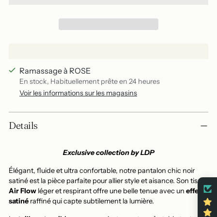
Ramassage à ROSE
En stock, Habituellement prête en 24 heures
Voir les informations sur les magasins
Add
Details
a
product
to
Exclusive collection by LDP
your
Élégant, fluide et ultra confortable, notre pantalon chic noir
basket
satiné est la pièce parfaite pour allier style et aisance. Son tissu
Air Flow
léger et respirant offre une belle tenue avec un
effet
satiné
raffiné qui capte subtilement la lumière.