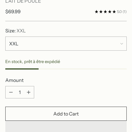
LAIT DE POULE
Regular
$69.99
5.0
(1)
price
Size:
XXL
En stock, prêt à être expédié
Amount
Amount
Add to Cart