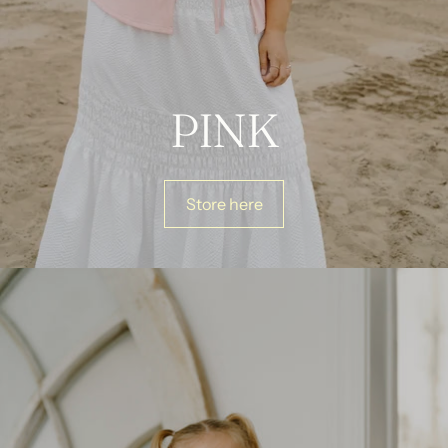
PINK
Store here