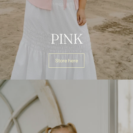
PINK
Store here