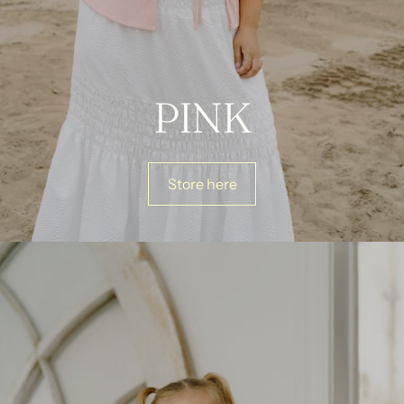
PINK
Store here