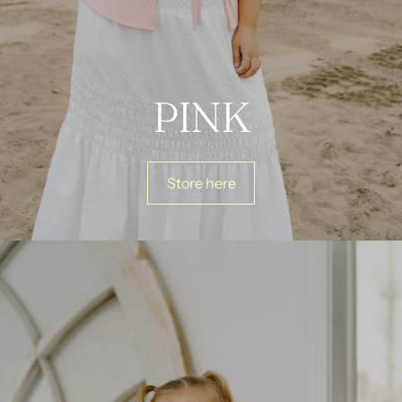
PINK
Store here