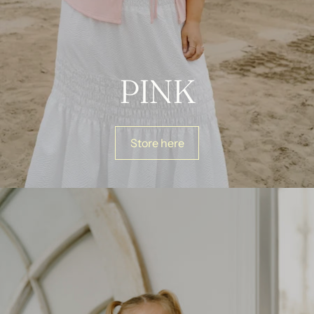
PINK
Store here