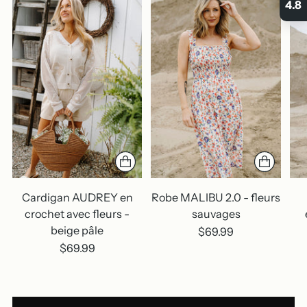
4.8
Cardigan AUDREY en
Robe MALIBU 2.0 - fleurs
crochet avec fleurs -
sauvages
beige pâle
$69.99
$69.99