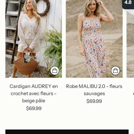
4.8
Cardigan AUDREY en
Robe MALIBU 2.0 - fleurs
crochet avec fleurs -
sauvages
beige pâle
$69.99
$69.99