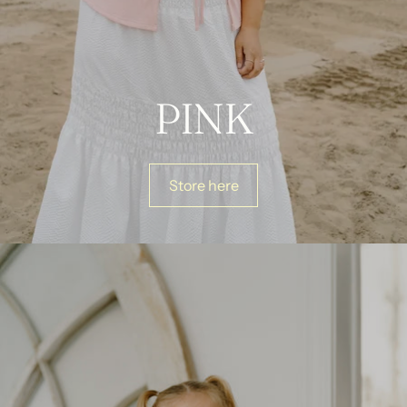
PINK
Store here