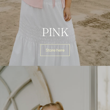
PINK
Store here