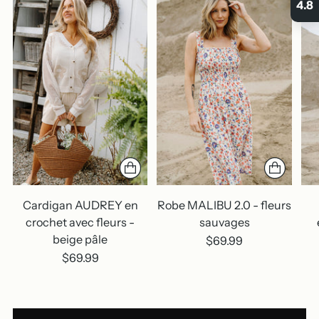
4.8
Cardigan AUDREY en
Robe MALIBU 2.0 - fleurs
crochet avec fleurs -
sauvages
beige pâle
$69.99
$69.99