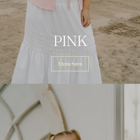
PINK
Store here