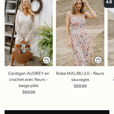
4.8
Cardigan AUDREY en
Robe MALIBU 2.0 - fleurs
crochet avec fleurs -
sauvages
beige pâle
$69.99
$69.99